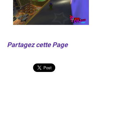
Partagez cette Page