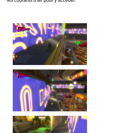
les courants d'air pour y accéder.