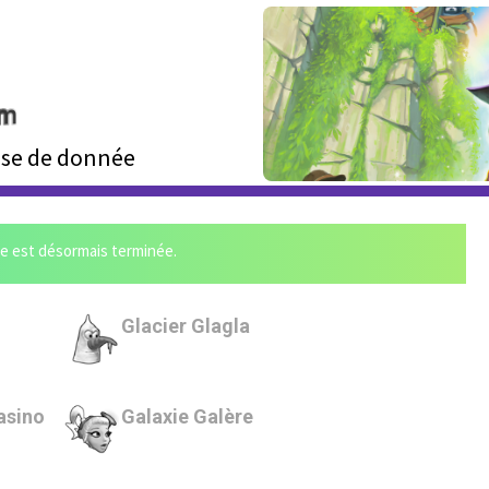
se de donnée
e est désormais terminée.
Glacier Glagla
asino
Galaxie Galère