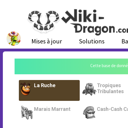
Mises à jour
Solutions
Ba
Cette base de donné
La Ruche
Tropiques
Tribulantes
Marais Marrant
Cash-Cash C